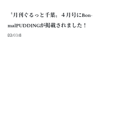
〝月刊ぐるっと千葉〟４月号にBon-
malPUDDINGが掲載されました！
2023/03/26
いつもBON-MALをご愛顧いただきまして、誠に
ありがとうございます。
この度、【月刊ぐるっと千葉・４月号】に、
Bon-mal PUDDINGが掲載されました！
https://www.gurutto-chiba.co.jp/pickup/202304
５７ページに掲載ございますので、