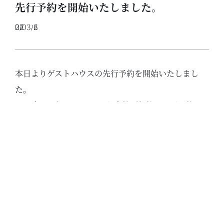
先行予約を開始いたしました。
2022/03/26
本日よりゲストハウスの先行予約を開始いたしまし
た。
2022年9月末まで、OPEN記念特別価格でのご予約を
承っております。
【BON-MAL ZEN】
場所 鴨川市川代
棚田が美しい原風景を抜けた先、棚田と遠くに海も見
渡せる和モダンのゲストハウスです。大きな窓の明る
いお風呂からは、直接ウッドデッキにも出ていただけ